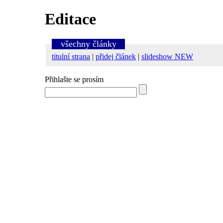
Editace
všechny články
titulní strana
|
přidej článek
|
slideshow NEW
Přihlašte se prosím