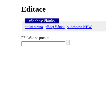
Editace
všechny články
titulní strana
|
přidej článek
|
slideshow NEW
Přihlašte se prosím