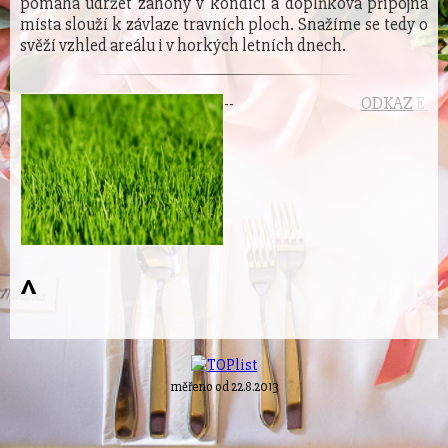
pomáhá udržet záhony v kondici a doplňková přípojná
místa slouží k závlaze travních ploch. Snažíme se tedy o
svěží vzhled areálu i v horkých letních dnech.
-
-
ODKAZ
E
© mee
^
měřeno od 22.8.2013