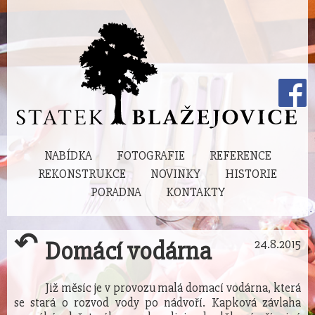
NABÍDKA
FOTOGRAFIE
REFERENCE
REKONSTRUKCE
NOVINKY
HISTORIE
PORADNA
KONTAKTY
↶
Domácí vodárna
24.8.2015
Již měsíc je v provozu malá domací vodárna, která
se stará o rozvod vody po nádvoří. Kapková závlaha