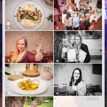
-
-
ODKAZ
E