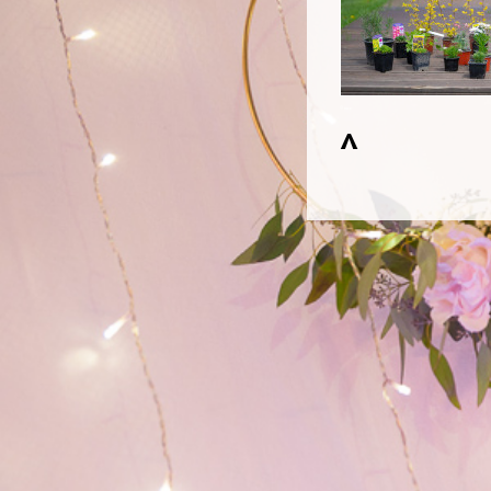
© mee
^