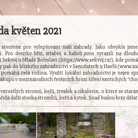
a květen 2021
o stvořené pro vylepšování naší zahrady. Jako obvykle jsm
í. Pro desítky bříz, jeřabin a habrů jsme vyrazili na dlou
í Sekvoj u Mladé Boleslavi (https://www.sekvoj.cz/), kde pomá
ky pak do blízkého zahradnictví v Senožatech u Havlů (www.zah
 pomáhá celá rodina. Využít lokální zahradnictví je nejen sp
nákupu v mezinárodních řetězcích hrozí šíření exotických "chor
vzrostlých stromů, keřů, trvalek a cibulovin, o které se star
přidá další stovka stromků, keřů a kytek. Snad budou brzy děla
-
-