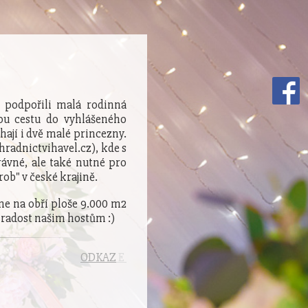
e podpořili malá rodinná
hou cestu do vyhlášeného
hají i dvě malé princezny.
radnictvihavel.cz), kde s
rávné, ale také nutné pro
ob" v české krajině.
áme na obří ploše 9.000 m2
t radost našim hostům :)
ODKAZ
E