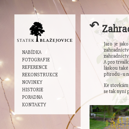
↶
Zahrad
Jaro je jak
zahradnictv
NABÍDKA
zahradnictv
FOTOGRAFIE
A pro trval
REFERENCE
láskou také
přírodu - u 
REKONSTRUKCE
NOVINKY
Ke stovkám 
HISTORIE
se tak nyní 
PORADNA
KONTAKTY