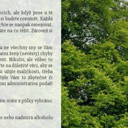
ncích, ale když jsme u té
i si budete rozumět. Každá
echte se naopak omezovat,
te na co těšit. Zároveň si
 a ne všechny sny se Vám
statní ženy (nevěsty) chyby
nt. Nikoliv, ale vůbec to
e na důležité věci, aby se
i užijte maličkosti, třeba
ijde Vám to zbytečné či
ní administrativa podaří
tím máte z půlky vyhráno.
rce nebo nadmíra alkoholu