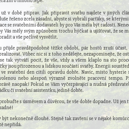
rá zní o mnoho lépe.
 už v době příprav. Jak připravit svatbu najdete v jiných člá
uše řešeno zcela zásadní, abyste si vybrali parťáky, se kterým
ace se svatebními dodavateli by pro Vás měla být radostí. Nen
by Vás měly svým způsobem trochu hýčkat a ujišťovat, že se má
radit a vše pečlivě vysvětlit.
u přijde pravděpodobně těžké období, pár hostů zruší účast,
 realizovat. Vůbec nic si z toho nedělejte, nezapomínejte, že o
se tak vytváří pocit, že vše, vždy a všem klaplo na sto proce
ky jsou přirozenou a lidskou součástí svatby. Energii soustřeďt
 ve svatební den cítili opravdu dobře. Navíc, místo hysterie s
volenou nebo alespoň výrazně zvolněte pracovní tempo. Př
právě naopak! Pokud se Vám vyčerpávající a nudná předsvateb
ku či svatební asistentku, jedině dobře.
 probuďte s úsměvem a důvěrou, že vše dobře dopadne. Už jen 
snadné!
 být nekonečně dlouhé. Stejně tak zavření se v nějaké komů
tě nepřidá.