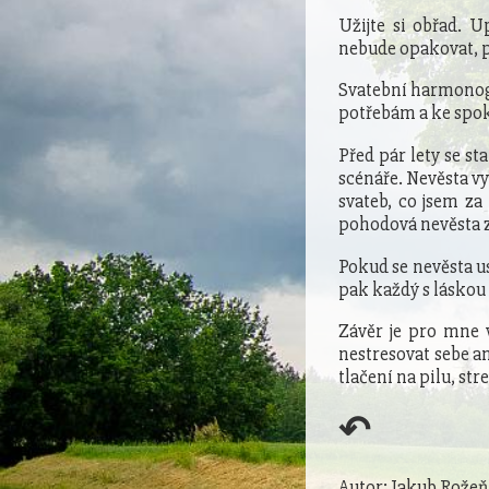
Užijte si obřad. 
nebude opakovat, pr
Svatební harmonog
potřebám a ke spok
Před pár lety se st
scénáře. Nevěsta vyl
svateb, co jsem za
pohodová nevěsta 
Pokud se nevěsta us
pak každý s láskou
Závěr je pro mne 
nestresovat sebe an
tlačení na pilu, str
↶
Autor: Jakub Rožeň