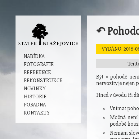
↶
Pohodo
VYDÁNO: 2018-08
NABÍDKA
Tento
FOTOGRAFIE
REFERENCE
Být v pohodě není
REKONSTRUKCE
nervozity je nejen 
NOVINKY
Hned v úvodu tři d
HISTORIE
PORADNA
Vnímat pohod
KONTAKTY
Možná není 
podobě kouz
Nemám slovo 