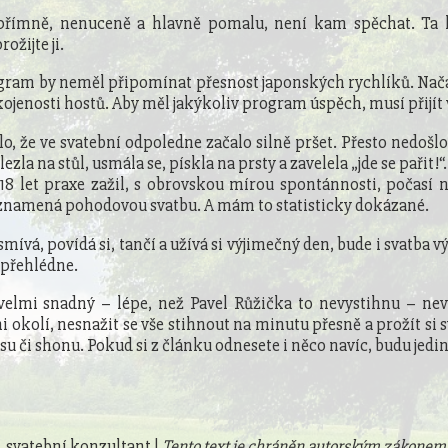
Upřímně, nenuceně a hlavně pomalu, není kam spěchat. Ta 
ožijte ji.
ram by neměl připomínat přesnost japonských rychlíků. Nač
ojenosti hostů. Aby měl jakýkoliv program úspěch, musí přijít 
alo, že ve svatební odpoledne začalo silně pršet. Přesto nedošl
ezla na stůl, usmála se, pískla na prsty a zavelela „jde se pařit!“
 18 let praxe zažil, s obrovskou mírou spontánnosti, počasí n
znamená pohodovou svatbu. A mám to statisticky dokázané.
mívá, povídá si, tančí a užívá si výjimečný den, bude i svatba 
 přehlédne.
velmi snadný – lépe, než Pavel Růžička to nevystihnu – nevě
i okolí, nesnažit se vše stihnout na minutu přesně a prožít si 
esu či shonu. Pokud si z článku odnesete i něco navíc, budu jedin
, svatební konzultant |
Tento text je chráněn autorským zákonem