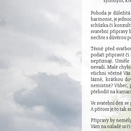
synonym, kte
Pohoda je důležitá
harmonie, je jednod
schůzka či konzult
svatební přípravy 
nechte s důvěrou po
Těsně před svatbo
podaří připravit či
nepřiznají. Uměle 
nevadí. Malé chybič
všichni včetně Vás
lázně, krátkou do
nemístné? Vůbec, 
přehodit na kamarád
Ve svatební den se
A přitom je to tak 
Přípravy by neměly
Vám na náladě urči