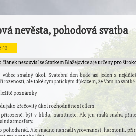
vá nevěsta, pohodová svatba
-12
 článek nesouvisí se Statkem Blažejovice a je určený pro široko
 vůbec snadný úkol. Svatební den bude asi jeden z nejdůle
přirozeností, ale také sympatickým důkazem, že Vám na svatbě 
ůležité poznámky
u jako křečovitý úkol rozhodně není cílem.
přirozené, být v klidu, namítnete. Ale jen malá snaha při
elné atmosféry.
pohoda rád. Ale snadno nahradí vyrovnanost, harmonii, při