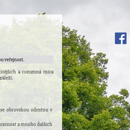
u veřejnost.
žitějších a rozumná míra
záleží.
nese obrovskou odměnu v
rozenost a mnoho dalších