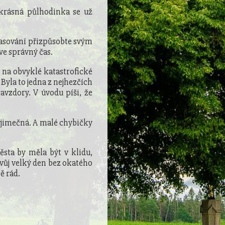
krásná půlhodinka se už
asování přizpůsobte svým
ve správný čas.
o na obvyklé katastrofické
. Byla to jedna z nejhezčích
avzdory. V úvodu píši, že
výjimečná. A malé chybičky
sta by měla být v klidu,
svůj velký den bez okatého
ě rád.
.