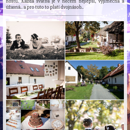
hostů. Každá svatba je v něčem nejlepší, výjimečná a
úžasná.. a pro tuto to platí dvojnásob..